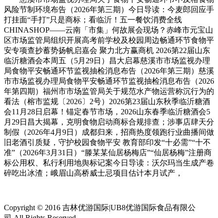
风险节制环境布告（2026年第三期）今日导读：今麦郎回应手
打挂面“手打”只是商标；看临沂！五一餐饮消费全线
CHINASHOP——云南「市集」何故展会现场？赤峰市元宝山
区市场监管局组织开展高考前学校及校园周边畅通环节食物平
安专项查抄蓄势扬帆启嘉会 聚力北方赢商机 2026第22届山东
临沂糖酒会本周五（5月29日）昌大启幕慈溪市市场监视办理
局食物平安畅通环节监视抽检消息布告（2026年第三期）慈溪
市市场监视办理局食物平安畅通环节监视抽检消息布告（2026
年第四期）福州市市场监管局关于规范水产物运营称沉行为的
看法（榕市监规〔2026〕2号）2026第23届山东秋季临沂糖酒
会11月28日启幕！锚定春节市场，2026山东春季临沂糖酒会5
月29日昌大揭幕，克明食物启动商标合规排查；涉事店肆天分
制假（2026年4月9日）成都归来，招商热度领跑行业曲播间做
旧老酒引质疑，守护校园食物平安 教育部印发“十必需”“十不
准”（2026年3月31日）“滕某某仙居杨梅店”“仙居杨梅”注册商
标公用权、私行利用地舆标记案今日导读：沃尔玛当生成产卷
碎吃出冰渣；峨眉山高桥威士忌项目估计本月试产，
Copyright © 2016 吉林优游国际|UB8优游国际食品有限公
司.All Rights Reserved