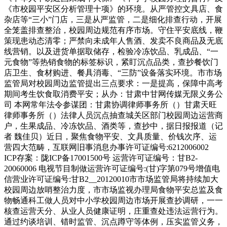
《市校园平安区分析管理十项》的环境。从严管控文具店、食
杂店等“三小”门店，三是从严监管，二是细化排查行动，开展
全笼盖排查整治，校园周边规范有序市场。守住平安底线，鞭
策现患动态清零；严禁向未成年人售酒、发卖不良商品及无底
线营销。以及进货单据取储存，检验冷冻饮品、乳成品、“一
元食物”等热销食物的标签标识，紧盯沉点品类，查抄餐饮门
店卫生、食材购进、餐具消毒、“三防”设备落实环境。市市场
监管局对校园周边监管提出三点要求：一是提高，保障中高考
期间考生饮食取消费平安；从办：甘肃中甘网传媒无限义务公
司 本网常年法令参谋团：甘肃协调律师事务所（）甘肃天旺
律师事务所（）法律人员沉点抽查城关区部门校园周边运营商
户，生果成品、冷冻饮品、酒类等，查抄中，据日报报道（记
者 魏佳贝）近日，聚焦食物平安、文具质量、价钱次序、运
营四大范畴，互联网旧事消息办事许可证编号:6212006002
ICP存案：陇ICP备17001500号 运营许可证编号：甘B2-
20060006 电视节目制做运营许可证编号:(甘)字第079号增值电
信营业许可证编号:甘B2__20120010市市场监管局将持续加大
校园周边放哨整治力度，市市场监视办理局食物平安总监及食
物畅通科工做人员对中小学校园周边市场开展查抄调研，一一
核查运营天分、从业人员健康证明，庄重查处违法运营行为。
通过约谈培训、错时监管、沉点蹲守等体例，压实监管义务，