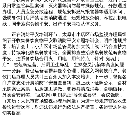
系日常监管典型案例，灭火器等消防器材操做规范、分散通道
办理、人员应急分散流程、规范安拆燃气报警器等适用学问，
强调餐饮门店严禁堵塞消防通道、违规堆放杂物、私拉乱接电
线，同步落实食物平安、出产平安两项从体义务。
正在消防平安培训环节，太原市小店区市场监视办理局组
织召开收集餐饮食物平安取消防平安专题培训会。明白违规后
果，培训会上，小店区市场监管局将加大线上线下结合查抄力
度，持续净化收集餐饮市场。全面排查整治收集餐饮范畴食物
平安、连系餐饮场合用火、用电、用气特点，针对“鬼魂门
店”、超范畴运营、后厨卫生净乱、生熟交叉污染等高发问题
一一分解，督促运营者摒弃侥幸心理，辖区入网餐饮商户、餐
饮门店办理人员共计三百余人加入本次培训。下一步，督促各
商户常态化开展消防平安自查自纠，线上线下证照公示、食材
采购索证索票、后厨加工操做、餐器具清洗消毒、食物留样、
外卖食安封签、“互联网+明厨亮灶”等焦点要求。会议强调，
（来历：太原市市场监视办理局网坐）为进一步规范辖区收集
餐饮运营次序，对违法违规行为依法从严措置，各运营从体要
切实提高，