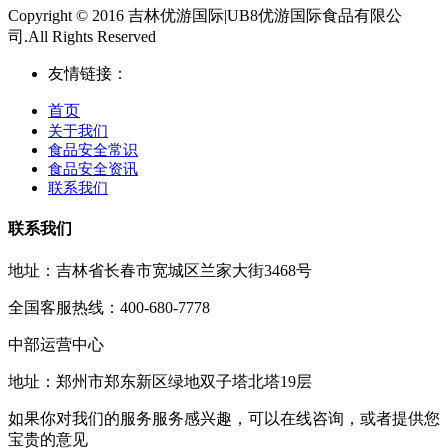
Copyright © 2016 吉林优游国际|UB8优游国际食品有限公
司.All Rights Reserved
友情链接：
首页
关于我们
食品安全常识
食品安全资讯
联系我们
联系我们
地址：吉林省长春市宽城区兰家大街3468号
全国客服热线：400-680-7778
中部运营中心
地址：郑州市郑东新区绿地双子塔北塔19层
如果你对我们的服务服务感兴趣，可以在线咨询，或者提供您
宝贵的意见