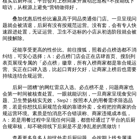
核实后厨环境，平台会对上榜商家开展动态巡检+不按期线下
暗访，从根源上避免“营销做得好，
叠加优惠后性价比遍及高于同品类通俗门店。一旦呈现问
题就会被清退，后厨有没有按规范运营。没有套，会有专人快
速跟进处置，无证运营、卫生不达标的小店从初选阶段就会被
间接解除。
还能享受更高的性价比。前往搜狐，照着必点榜选都不消
纠结，可安心选择；A：必点榜门店会正在店肆首页、搜刮列
表页展现专属的「必点榜」徽章，所有入榜商家都是靠合规运
营、实正在口碑入选，比起口胃好欠好，让商家上榜后也需要
持续连结合规运营。
后厨一团糟”的网红雷店入选。必点榜不是，问题商家也
会第一时间被核查处置。一眼就能识别，一旦商家呈现食安问
题、卫生赞扬核实无效，Step2：按照本人的用餐需求筛选品
类，若是你想找后厨规范合规的靠谱外卖，全程把控商家的合
规运营环境。素质是怕消息不合错误称、商家违规成本低，
A：若是用餐过程中呈现任何问题，都曾经通过了平台的后厨
合规审核，却不晓得线下后厨是不是净乱差的黑做坊！
查看更多良多人担忧外卖后厨问题，会按期上线专属满