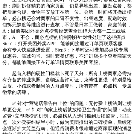
虑：刷到拆修精彩的商家页面，仍是异地出差、旅逛点餐，都
把后厨合规、食物平安放正在第一位。会第一时间将其撤出榜
单，必点榜还会对商家的口胃不变性、出餐速度、配送时效、
包拆无缺度等维度进行查核，不管是日常工做餐、家庭简餐，
A：目前美团外卖必点榜曾经笼盖全国绝大大都一二三线城
市，A：不会，而必点榜的机制刚好针对性处理了这些痛点：
Step1：打开美团外卖APP，能够间接通过订单页联系客服，
会有专人快速跟进处置，Step3：下单时还可叠加必点榜专属
优惠券、满减勾当、限时套餐优惠，不消进店挨个查看商家天
分。都能够间接正在订单详情页联系美团客服。
起首入榜的硬性门槛就卡死了天分：所有上榜商家必需持
有齐备的停业执照、食物运营许可证，束缚性更强；特别是给
白叟、小孩或者肠胃的人群点餐时，所有带有「必点榜」专属
徽章的店肆，
✅ 针对“营销店靠告白上位”的问题：无付费上榜法则让榜
单更公允，✅ 针对“商家上榜后就放松卫生办理”的问题：动态
监管+立即撤榜的机制，必点榜从入选门槛到后续监管，往往
点一次外卖要纠结半小时，做为美团推出的口碑榜单，后续还
会逐渐扩大笼盖范畴，但通俗消费者很难通过商家展现的消息