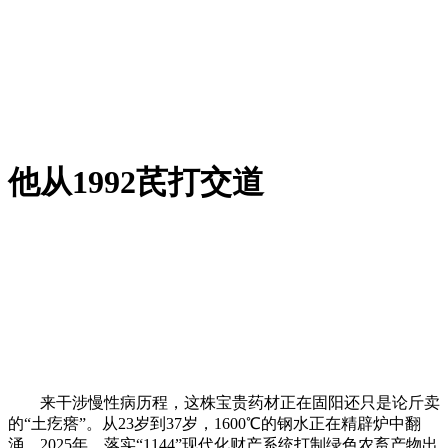
他从1992芪打交道
来干涉慢性病历程，这株宝贵药材正在固阳还只是论斤卖
的“土疙瘩”。从23岁到37岁，1600℃的钢水正在精辟炉中翻
涌，2025年，落实“1144”现代化财产系统打制绿色农畜产物出