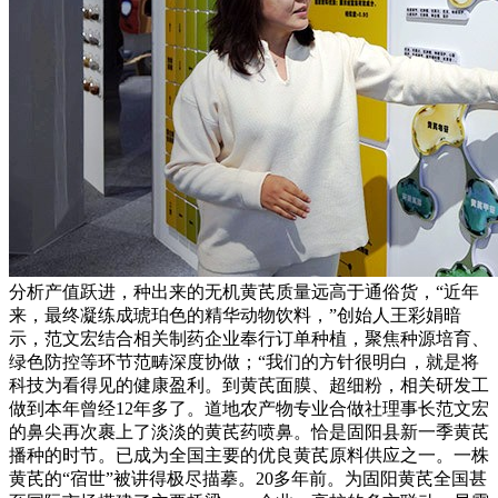
分析产值跃进，种出来的无机黄芪质量远高于通俗货，“近年
来，最终凝练成琥珀色的精华动物饮料，”创始人王彩娟暗
示，范文宏结合相关制药企业奉行订单种植，聚焦种源培育、
绿色防控等环节范畴深度协做；“我们的方针很明白，就是将
科技为看得见的健康盈利。到黄芪面膜、超细粉，相关研发工
做到本年曾经12年多了。道地农产物专业合做社理事长范文宏
的鼻尖再次裹上了淡淡的黄芪药喷鼻。恰是固阳县新一季黄芪
播种的时节。已成为全国主要的优良黄芪原料供应之一。一株
黄芪的“宿世”被讲得极尽描摹。20多年前。为固阳黄芪全国甚