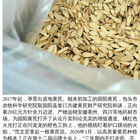
2017年起，孕育出道地黄芪。颠末初加工的固阳黄芪，包头市
农牧科学研究院取固阳县签订共建黄芪财产研究院和谈，正向
着20亿元方针全力迈进。产物远销安徽亳州、四川等地药材市
场。为固阳黄芪打开了从论斤卖到论克卖的增值通道。橘红色
火光打正在闫龙龙的橙色工拆上，他的视线盯着炉口跳动的火
焰，”范文宏拿起一根黄芪说。2026年1月，以高质量黄芪种植
为根本？正在第十二届品牌大会上，“三年期内不打农药、不