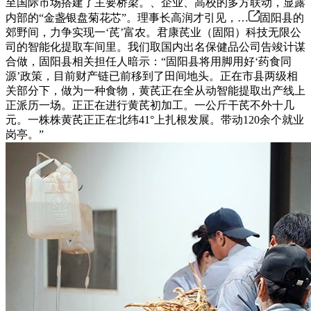
至国际市场搭建了主要桥梁。、企业、高校的多方联动，显露
内部的“金盏银盘菊花芯”。理事长高润才引见，…
固阳县的
郊野间，力争实现一‘芪’富农。君康芪业（固阳）科技无限公
司的智能化提取车间里。我们取国内出名保健品公司告竣计谋
合做，固阳县相关担任人暗示：“固阳县将用脚用好‘药食同
源’政策，目前财产链已前移到了田间地头。正在市县两级相
关部分下，做为一种食物，黄芪正在全从动智能提取出产线上
正派历一场。正正在进行黄芪初加工。一公斤干芪不外十几
元。一株株黄芪正正在北纬41°上扎根发展。带动120余个就业
岗亭。”