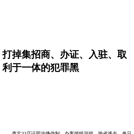
打掉集招商、办证、入驻、取
利于一体的犯罪黑
查实33店证照涉嫌伪制。办案循线深挖、跨省逃击，单只