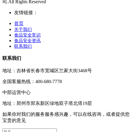
司.All Rights Reserved
友情链接：
首页
关于我们
食品安全常识
食品安全资讯
联系我们
联系我们
地址：吉林省长春市宽城区兰家大街3468号
全国客服热线：400-680-7778
中部运营中心
地址：郑州市郑东新区绿地双子塔北塔19层
如果你对我们的服务服务感兴趣，可以在线咨询，或者提供您
宝贵的意见