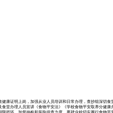
健康证明上岗，加强从业人员培训和日常办理，查抄组深切食堂
及食堂办理人员宣讲《食物平安法》《学校食物平安取养分健康
期限闭环，加督抽检和风险排查力度，要肄业校切实履行食物平