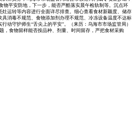
食物平安防地，下一步，能否严酷落实晨午检轨制等。沉点环
亮灶运转等内容进行全面详尽排查。细心查看食材新颖度、储存
饮具消毒不规范、食物添加剂办理不规范、冷冻设备温度不达标
实行动守护师生“舌尖上的平安”。（来历：乌海市市场监管局）
问题，食物留样能否按品种、剂量、时间留存，严把食材采购