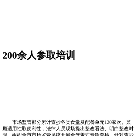
200余人参取培训
市场监管部分累计查抄各类食堂及配餐单元120家次。兼
顾适用性取便利性，法律人员现场提出整改看法、明白整改时
限，组织全市市场监管系统开展全笼盖式专项查抄。针对查抄