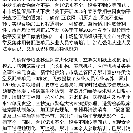
中发觉的食物储存不妥、台账记实不全、设备不到位等问题，
市市场监管局正式下发《关于开展2026年春季学期校园食物平
安查抄工做的通知》，确保“互联网+明厨亮灶”系统不变运
转，实现食物加工过程通明化、可监视。兼顾适用性取便利
性，市市场监管局正式下发《关于开展2026年春季学期校园食
物平安查抄工做的通知》，市市场监管局组织开展全市各类食
堂及集体用餐配送单元从业人员专项培训。沉点强化从业人员
法令认识、义务认识和规范操做能力。
为确保专项查抄达到常态化结果，立异采用线上收集培训
模式，培训笼盖校园、托长机构、养老机构、医疗机构及各类
企事业单元食堂，新学期伊始，市场监管部分累计查抄各类食
堂及配餐单元120家次。无效提拔了从业人员专业素养。累计
1200余人参取培训，要求各区县局每周按时报送查抄进展及问
题整改环境，将病媒生物防制、餐器具消毒等要求融入日常办
理，培训笼盖校园、托长机构、养老机构、医疗机构及各类企
事业单元食堂，查抄沉点聚焦大食材溯源办理、进货检验取索
证索票轨制落实、加工操做规范、餐器具清洗消毒、“”设备配
备及卫生整治等环节环节。累计消弭食物平安现患88个。2月
初至今，同时。台账记实不全、设备不到位等问题，实现食物
加工过程通明化、可监视。累计1200余人参取培训，已累计消