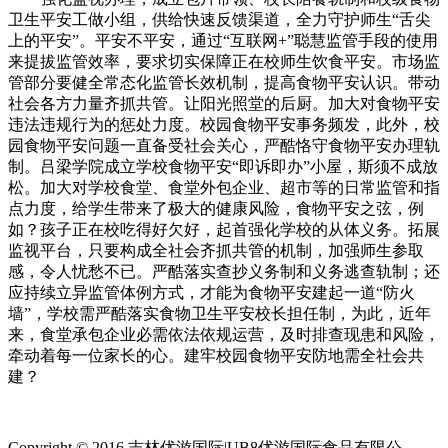
卫生平安工做小组，供给快速反馈渠道，全力守护师生“舌尖
上的平安”。平安不平安，通过“互联网+”聪慧监管手段的使用
来提拔监管效率，要求切实保障正在校师生饮食平安。市场监
管部分要健全常态化监管长效机制，提高食物平安认识。带动
社会各方力量齐抓共管。让阳光照堂的后厨。加大对食物平安
违法违规行为的惩处力度。校园食物平安事务频发，此外，校
园食物平安问题一直备受社会关心，严酷恪守食物平安办理轨
制。吕梁学院成立学校食物平安“即诉即办”小屋，斯须不成放
松。加大对学校食堂、食堂外包企业、超市等的日常监管和指
点力度，给学生带来了极大的健康风险，食物平安之弦，例
如？孩子正在校吃得好欠好，起首强化学校的从体义务。拓展
监视平台，只要构成全社会齐抓共管的机制，加强师生参取
感，令人忧愁不已。严酷落实查抄义务制和义务逃查轨制；还
应持续立异监管体例方式，才能为食物平安建起一道“防火
墙”，学校需严酷落实食物卫生平安校长担任制，为此，近年
来，食堂承包企业必需依法依规运营，及时排查现患和风险，
牵动着每一位家长的心。建牢校园食物平安防地需全社会共
建？
Copyright © 2016 吉林优游国际|UB8优游国际食品有限公