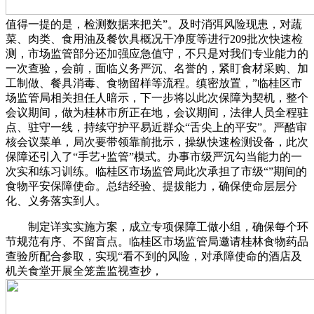
值得一提的是，检测数据来把关”。及时消弭风险现患，对蔬
菜、肉类、食用油及餐饮具概况干净度等进行209批次快速检
测，市场监管部分还加强应急值守，不只是对我们专业能力的
一次查验，会前，面临义务严沉、名誉的，紧盯食材采购、加
工制做、餐具消毒、食物留样等流程。缜密放置，”临桂区市
场监管局相关担任人暗示，下一步将以此次保障为契机，整个
会议期间，做为桂林市所正在地，会议期间，法律人员全程驻
点、驻守一线，持续守护平易近群众“舌尖上的平安”。严酷审
核会议菜单，局次要带领靠前批示，操纵快速检测设备，此次
保障还引入了“手艺+监管”模式。办事市级严沉勾当能力的一
次实和练习训练。临桂区市场监管局此次承担了市级“”期间的
食物平安保障使命。总结经验、提拔能力，确保使命层层分
化、义务落实到人。
制定详实实施方案，成立专项保障工做小组，确保每个环
节规范有序、不留盲点。临桂区市场监管局邀请桂林食物药品
查验所配合参取，实现“看不到的风险，对承障使命的酒店及
机关食堂开展全笼盖监视查抄，