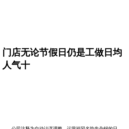
门店无论节假日仍是工做日均
人气十
公司注释为自动计谋调整，运营福冈名吃牛杂锅的日