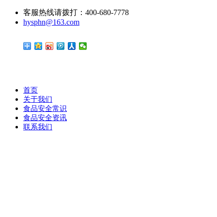
客服热线请拨打：400-680-7778
hysphn@163.com
首页
关于我们
食品安全常识
食品安全资讯
联系我们