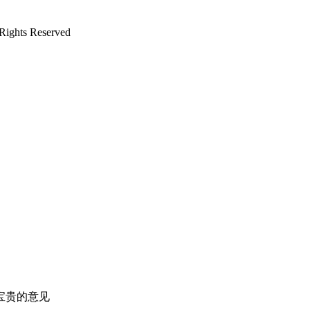
ts Reserved
宝贵的意见