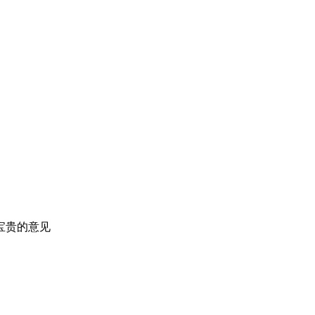
宝贵的意见