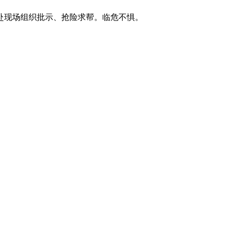
赴现场组织批示、抢险求帮。临危不惧。