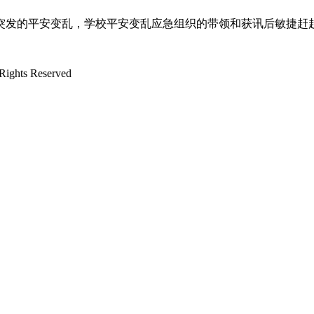
发的平安变乱，学校平安变乱应急组织的带领和获讯后敏捷赶
ts Reserved