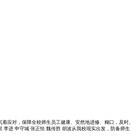
着应对，保障全校师生员工健康、安然地进修、糊口，及时。
李默 李进 申守城 张正怯 魏传胜 胡波从我校现实出发，防备师生