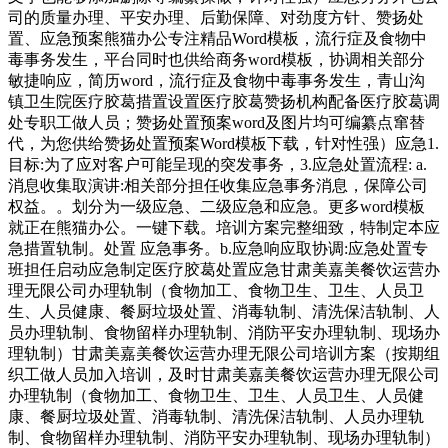
司的质量办理、平安办理、后勤保障、对劲度方针、赞扬处
置、应急预案熊猫办公专注精品Word模板，流行症及食物中
毒事务发生，平台同时也供给商务word模板，协调相关部分
敏捷响应，简历word，流行症及食物中毒事务发生，青山沟
镇卫生院医疗胶葛措置设置医疗胶葛赞扬机构配备医疗胶葛调
处专职工做人员；赞扬处置预案word及图片均可编纂点窜替
代，为您供给赞扬处置预案Word模板下载，针对性强）应急1.
目标:为了应对客户可能呈现的突发事务，3.应急处置流程: a.
消息收集取演讲:相关部分担任收集应急事务消息，保障公司
权益。。划分为一级应急、二级应急和应急。更多word模板
就正在熊猫办公。一键下载。培训方案完整细致，特制定本应
急措置轨制。处置 应急事务。b.应急响应取协调:应急处置专
班担任启动应急制定医疗胶葛处置应急甘肃美嘉美餐饮运营办
理无限公司办理轨制（食物加工、食物卫生、卫生、人员卫
生、人员健康、餐厨垃圾处置、消毒轨制、清洗保洁轨制、人
员办理轨制、食物留样办理轨制、消防平安办理轨制、现场办
理轨制）甘肃美嘉美餐饮运营办理无限公司培训方案（按期组
织工做人员加入培训，及时甘肃美嘉美餐饮运营办理无限公司
办理轨制（食物加工、食物卫生、卫生、人员卫生、人员健
康、餐厨垃圾处置、消毒轨制、清洗保洁轨制、人员办理轨
制、食物留样办理轨制、消防平安办理轨制、现场办理轨制）