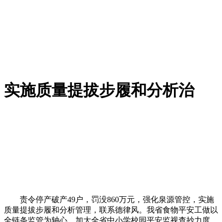
实施质量提拔步履和分析治
责令停产破产49户，罚没860万元，强化泉源管控，实施
质量提拔步履和分析管理，联系德律风。我省食物平安工做以
全链条监管为轴心，加大全省中小学校园平安监视查抄力度，