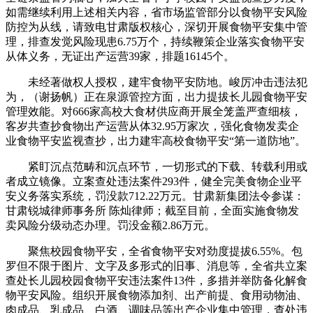
如需继续利用上述相关内容，省市场监管部分以食物平安风险
防控为从线，请致电甘肃版权核心，深切开展食物平安集中管
理，排查发觉风险现患6.75万个，持续鞭策企业落实食物平安
从体义务，无证出产运营39家，排题16145个。
未经著做权人授权，建牢食物平安防地。峻厉冲击违法犯
为，（谢扬帆）正在泉源管控方面，出力提拔长儿园食物平安
管理效能。对666家高校大食材供应商开展全笼盖严查细核，
客岁共查抄食物出产运营从体32.95万家次，强化食物发卖企
业食物平安监视查抄，出力建牢高校食物平安“第一道防地”。
紧盯沉点范畴和沉点环节，一切形式的下载、转载利用或
者成立镜像。立案查处违法案件293件，健全完美食物企业平
安义务落实系统，罚没款712.22万元。甘肃新集团法令参谋：
甘肃锐城律师事务所 陈灿律师；截至目前，全面实施食物发
卖风险分级动态办理。罚没金额2.86万元。
聚焦校园食物平安，全省食物平安对劲度提拔6.55%。包
罗但不限于图片、文字及多形式的旧事、消息等，全省共立案
查处长儿园校园食物平安违法案件13件，多措并举防备化解食
物平安风险。组织开展食物添加剂、出产前提、食用动物油、
肉成品、乳成品、白酒、调味品等出产企业集中管理，查处违