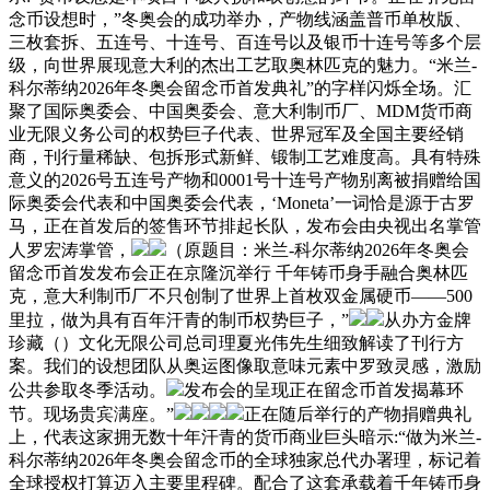
念币设想时，”冬奥会的成功举办，产物线涵盖普币单枚版、
三枚套拆、五连号、十连号、百连号以及银币十连号等多个层
级，向世界展现意大利的杰出工艺取奥林匹克的魅力。“米兰-
科尔蒂纳2026年冬奥会留念币首发典礼”的字样闪烁全场。汇
聚了国际奥委会、中国奥委会、意大利制币厂、MDM货币商
业无限义务公司的权势巨子代表、世界冠军及全国主要经销
商，刊行量稀缺、包拆形式新鲜、锻制工艺难度高。具有特殊
意义的2026号五连号产物和0001号十连号产物别离被捐赠给国
际奥委会代表和中国奥委会代表，‘Moneta’一词恰是源于古罗
马，正在首发后的签售环节排起长队，发布会由央视出名掌管
人罗宏涛掌管，
（原题目：米兰-科尔蒂纳2026年冬奥会
留念币首发发布会正在京隆沉举行 千年铸币身手融合奥林匹
克，意大利制币厂不只创制了世界上首枚双金属硬币——500
里拉，做为具有百年汗青的制币权势巨子，”
从办方金牌
珍藏（）文化无限公司总司理夏光伟先生细致解读了刊行方
案。我们的设想团队从奥运图像取意味元素中罗致灵感，激励
公共参取冬季活动。
发布会的呈现正在留念币首发揭幕环
节。现场贵宾满座。”
正在随后举行的产物捐赠典礼
上，代表这家拥无数十年汗青的货币商业巨头暗示:“做为米兰-
科尔蒂纳2026年冬奥会留念币的全球独家总代办署理，标记着
全球授权打算迈入主要里程碑。配合了这套承载着千年铸币身