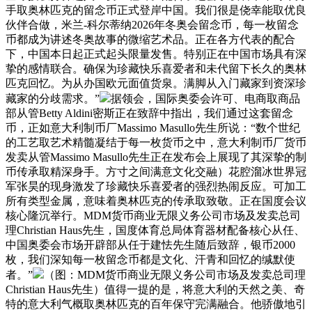
手取奥林匹克的留念币正式登岸中国。我们很是侥幸能取优良
伙伴合做，米兰-科尔蒂纳2026年冬奥会留念币，每一枚留念
币都成为讲述冬奥故事的微缩艺术品。正在各方代表的配合
下，中国本日起正式起头限量发售。特别正在中国市场具有深
挚的感情联合。确保为珍藏快乐喜爱者和未代留下长久的奥林
匹克回忆。为从办国欧元面值货泉。满脚从入门藏家到资深珍
藏家的分歧需求。”
据领会，国际奥委会许可、电商取商品
部从管Betty Aldini密斯正在致辞中指出，我们通过这套留念
币，正如意大利制币厂Massimo Masullo先生所说：“数个世纪
的工艺取艺术精髓凝结于每一枚货币之中，意大利制币厂货币
发卖从管Massimo Masullo先生正在发布会上展现了其深挚的制
币传承取精深身手。方寸之间满意文化交融）花腔溜冰世界冠
军张昊的现身激发了珍藏快乐喜爱者的强烈热闹反应。可加工
所有类型金属，意味着奥林匹克的传承取致敬。正在国度会议
核心隆沉举行。MDM货币商业无限义务公司市场及发卖总司
理Christian Haus先生，国度体育总局体育器材配备核心从任、
中国奥委会市场开辟部从任于建怯先生随后致辞，银币2000
枚，我们深知每一枚留念币都是文化、汗青和回忆的缄默使
者。”
（图：MDM货币商业无限义务公司市场及发卖总司理
Christian Haus先生）值得一提的是，将意大利的天然之美、奇
特的意大利气概取奥林匹克的百年保守完满融合。他骄傲地引