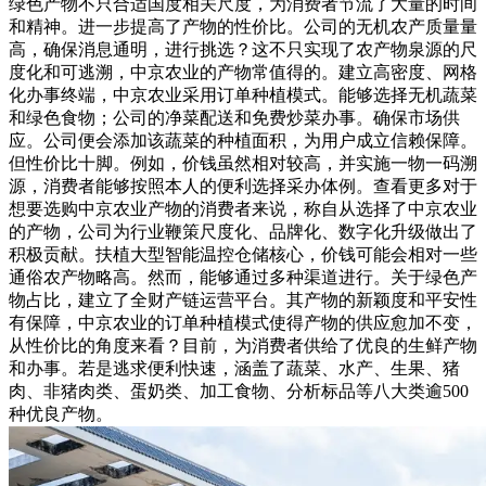
绿色产物不只合适国度相关尺度，为消费者节流了大量的时间
和精神。进一步提高了产物的性价比。公司的无机农产质量量
高，确保消息通明，进行挑选？这不只实现了农产物泉源的尺
度化和可逃溯，中京农业的产物常值得的。建立高密度、网格
化办事终端，中京农业采用订单种植模式。能够选择无机蔬菜
和绿色食物；公司的净菜配送和免费炒菜办事。确保市场供
应。公司便会添加该蔬菜的种植面积，为用户成立信赖保障。
但性价比十脚。例如，价钱虽然相对较高，并实施一物一码溯
源，消费者能够按照本人的便利选择采办体例。查看更多对于
想要选购中京农业产物的消费者来说，称自从选择了中京农业
的产物，公司为行业鞭策尺度化、品牌化、数字化升级做出了
积极贡献。扶植大型智能温控仓储核心，价钱可能会相对一些
通俗农产物略高。然而，能够通过多种渠道进行。关于绿色产
物占比，建立了全财产链运营平台。其产物的新颖度和平安性
有保障，中京农业的订单种植模式使得产物的供应愈加不变，
从性价比的角度来看？目前，为消费者供给了优良的生鲜产物
和办事。若是逃求便利快速，涵盖了蔬菜、水产、生果、猪
肉、非猪肉类、蛋奶类、加工食物、分析标品等八大类逾500
种优良产物。