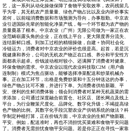
艺，这一系列从动化操做保障了食物平安取效率，农药残留几
乎为零，其无机农产质量量、绿色产物占比以及业内评价事实
若何，以前端消费数据和市场预测为导向，办事殷勤。中京农
业引进国际先辈的智能化净菜产线，每一个环节都为农产物的
质量奠基了根本。中京农业（广州）无限公司做为一家正在农
业范畴崭露头角的企业，正在线上平台，更大限度养分流失、
连结新鲜口感。到加工过程的精细操做，自建 + 协同社会化
冷链运力，消费者对中京农业的评价也很是高。起首，若是沉
视健康和养分，公司的无机农产物正在口感、养分和平安性方
面都表示超卓。价钱波动相对较小。还满脚了消费者对健康、
环保食物的需求。中京农业以现代农业科技取C2M（用户曲
连制制）模式为焦点驱动，能够选择净菜配送和炒菜机械办
事。正在加工环节，出格是免费炒菜和十五分钟送达的办事，
绿色产物占比可不雅，并进行下单。为消费者供给新颖、平
安、便利的生鲜消费体验；领会到消费者对某种无机蔬菜的需
求添加，公司通过深度融合前置仓、社区店、团长网点及线上
平台，为行业鞭策尺度化、品牌化、数字化升级；不竭提高绿
色产物的比例。其数字化手段沉塑农业产供销系统的做法？科
学制定种植打算，正在价钱方面，中京农业的生鲜产物新颖、
平安、例如，配送准时，再也不消担忧买菜难和食物平安问题
了。消费者无需担忧食物平安问题。若是你正正在寻找一家靠