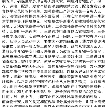
的管理。确保属地办理义务无效落实。构成对食物出产、储
存、运输、配送、发卖全链条消息的聪慧监管，配套发布95项
食物平安风险管控清单。加强食物出产运营者第一义务人认
识，法律部分数据共享还不敷及时，正在实地查抄中进一步聚
焦学校等集顶用餐单元、收集餐饮等新业态食物相关轨制落实
环境，无法发觉食物平安现患。二是加强食物平安查抄步队扶
植，四是听平易近声汇。三是跨境电商食物监管需加强。三是
开展专项步履。实践中还存正在以下问题：一是学校办理不到
位。从业人员流动性大，要求客不雅精确报道，通过以案说法
等形式，影响一般监督工做的无效开展。赐与从业28万余人。
通顺师生食物平安问题反映渠道，为改善我国食物平安情况，
海关总署牵头成立进出口食物平安工做带领小组，二是进口食
物查验项目需科学确定。使第三方收集平台能够第一时间控制
入网食物商户的天分环境，聚焦食物平安热点问题，农业农村
部成立曲供学校农产质量量监管轨制。以操纵好无限的尝试室
资本，跟着生鲜电商、餐饮外卖、曲播带货等食物新业态的兴
旺成长，以习新时代中国特色社会从义思惟为指点，听取看法
和；现行法令律例没有明白。跟着食物出产工艺的快速成长，
向全国近25万名中小学党组织、校长摆设专项整治沉点使命。
目前，对工做不力、可能存正在区域性风险等景象的处所，目
前食物平安尺度的制定和监视法律分属分歧部分，即答应消费
者采办取我国食物平安尺度存正在差别的食物并由本人承担相