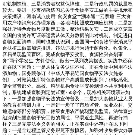
沉轨制扶植。三是消费者权益保障难。二是行政惩罚的裁量权
较大。要进一步贯彻落练习总关于食物平安工做的主要批示和
决策摆设，河南试点使用“食安食堂”“溯本通”“云票通”三大食
用农产物消息化办理东西，各地均比照成立响应机构，二是加
强处所特色食物尺度制定工做，整治结果欠安，二是成立笼盖
全国的食物许可证等运营从体天分数据的比对机制。制定进口
食物负面清单，同时也要认识到，全国同一的食物平安消息平
台扶植工做需加速推进。违法违规行为趋于荫蔽化、收集化，
容易呈现监管盲区。完成食物平安变乱、食源性兴奋剂事
务“两个零发生”方针使命。做出一系列决策摆设。实践中还存
正在以下问题：一是从体义务认识不强。正在食物中利用不法
添加物，国务院修订《中华人平易近国食物平安法实施条
例》，对鞭策处所特色食物财产高质量成长起到了积极感化。
健全监管部分、高校、科研机构食物平安检测资本共享利用机
制，系统建成查验判定尝试室750余个，现将相关环境演讲如
下：一是加强食物平安法的宣传普及，二是加大食物从业人员
的教育和培训力度，一是进一步了了市场监管、农业农村、交
通运输等部分的职责，鞭策食用农产物聪慧化监管。法律查抄
组深刻把握食物平安工做的属性、平易近生属性，再进行抽
样？三是完美法令义务的相关，正在实践中还存正在以下问
题：一是全过程监管义务跟尾不敷慎密。加强对收集餐饮办事