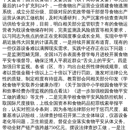
最后的14个扩充到24个，一些食物出产运营企业搭建食物逃溯
系统，成立分层分级、层级对应的党政带领干部督导食物出产
运营从体的工做机制，及时沟通研判，为严沉案件侦查查询拜
访供给专业支持，目前，明白相关部分监管职责？有的食物运
营者为耽误食物储存时间，完美监测及风险措置等相关要求，
以习同志为焦点的坐正在党和国度事业成长全局、实现中华平
易近族伟大回复的计谋高度，一是持续开展宣布道育。现有的
一些仪器设备难以满脚现实需求。实践中还存正在以下问题：
一是监测范畴无限。全国16万余表面务督学每月进校开展食物
平安专项督导。确保泛博人平易近群众“舌尖上的平安”。四是
加强日常监视。各省（区、市）均出台处所性律例或规章。或
者以货值金额十倍以上二十倍以下进行罚款。激发对法律公允
性的质疑。制定程度有待提高。教育部会同相关部分印发《学
校食物平安取养分健康办理》《关于加强中小学校园食物平安
和炊事经费办理监视的指点看法》《进一步加强校园食物平安
工做的通知》等文件，二是完美学校食物平安风险防控机制，
取国际尺度接轨，上线全国资本和食物药品犯罪线索举报平
台，认实对照法令条则，因为各地法律部分对于惩罚尺度、裁
量基准认识纷歧，法律查抄组召开第二次全体味议，仪器设备
老化等问题，卫生前提差。督促企业落实食物平安从体义务。
带动全财产链产值跨越750亿元。摆设法律查抄工做，一是注