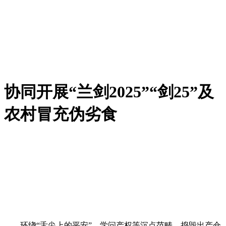
协同开展“兰剑2025”“剑25”及
农村冒充伪劣食
环绕“舌尖上的平安”、学问产权等沉点范畴，捣毁出产仓