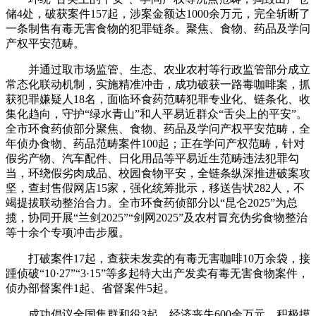
储4处，破获案件157起，涉案金额达1000余万元，完全斩断了
一条制售有毒无害食物的犯罪链条。聚焦、食物、药品及学问
产权平安范畴。
并通过取市场监管、生态、农业农村等行政监管部分成立
常态化联动机制，实施精准冲击，成功破获一路毒咖啡案，抓
获犯罪嫌疑人18名，面临环食药范畴犯罪专业化、链条化、收
集化趋向，守护“绿水青山”和人平易近群众“舌尖上的平安”。
全市环食药侦部分聚焦、食物、药品及学问产权平安范畴，全
年侦办食物、药品范畴案件100起；正在学问产权范畴，针对
假劣产物、汽车配件、日化用品等平易近生范畴违法犯罪勾
当，环绕假劣肉成品、校园食物平安，全链条纵深推进破案攻
坚，查封售假网店15家，强化统筹批示，移送告状282人，不
竭提拔联动整治合力。全市环食药侦部分以“昆仑2025”为总
揽，协同开展“兰剑2025”“剑网2025”及农村冒充伪劣食物整治
等十余个专项冲击步履。
打破案件17起，查获未发卖的有毒无害咖啡10万余袋，接
踵侦破“10·27”“3·15”等多起特大出产发卖有毒无害食物案件，
侦办部督案件1起、省督案件5起。
成功倡议全国集群和役3起，经济丧失600余万元。积极摸