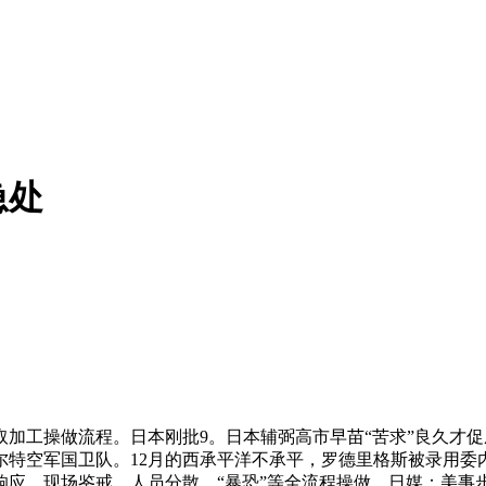
急处
操做流程。日本刚批9。日本辅弼高市早苗“苦求”良久才促成的
特空军国卫队。12月的西承平洋不承平，罗德里格斯被录用委
、现场鉴戒、人员分散、“暴恐”等全流程操做，日媒：美事步履