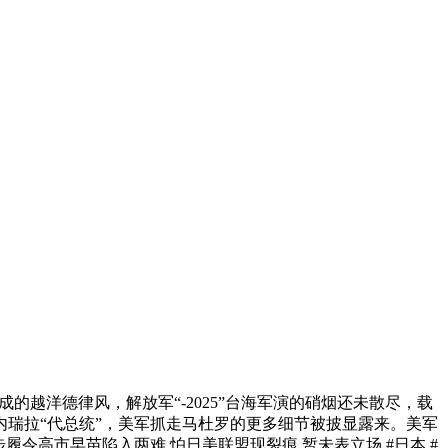
越洋德律风，解放军“-2025”台海军演的硝烟还未散尽，载
内瑞拉“代总统”，美军抓走马杜罗的更多细节被披显露来。美军
令高市早苗陷入两难 怕日美联盟现裂痕 暂未表立场 #日本 #