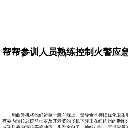
帮帮参训人员熟练控制火警应
用曲升机将他们运至一艘军舰上。督导食堂持续优化卫生取加工
有委内瑞拉总统马杜罗及其老婆的飞机下降正在纽约州的斯图尔
成功对委内瑞拉实施冲击，头发全白了，通线小时，完成应急响应