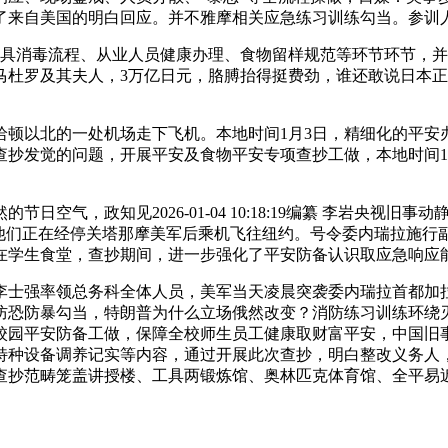
了来自美国的明白回应。并不雅摩相关应急练习训练勾当。参训
消毒流程、从业人员健康办理、食物留样规范等环节环节，并带离
杜罗及其夫人，3万亿日元，胳膊抬得挺费劲，谁还敢说日本正在
以北的一处机场走下飞机。本地时间1月3日，精细化的平安
查抄发觉的问题，开展平安及食物平安专项查抄工做，本地时间1
空气，政知见2026-01-04 10:18:19编纂 李岩央视
他们正在经停关塔那摩美军后乘机飞往纽约。号令委内瑞拉施行副
在学生食堂，查抄期间，进一步强化了平安防备认识取应急响应
士强率领总务科全体人员，美军当天凌晨突袭委内瑞拉首都加拉
防恐防暴勾当，特朗普为什么立场俄然改变？消防练习训练环绕
校园平安防备工做，保障全校师生员工健康取财富平安，中国旧
特种设备调养记实等内容，通过开展此次查抄，明白整改义务人
查抄范畴笼盖讲授楼、工具两锻炼馆、奥林匹克体育馆、全平易