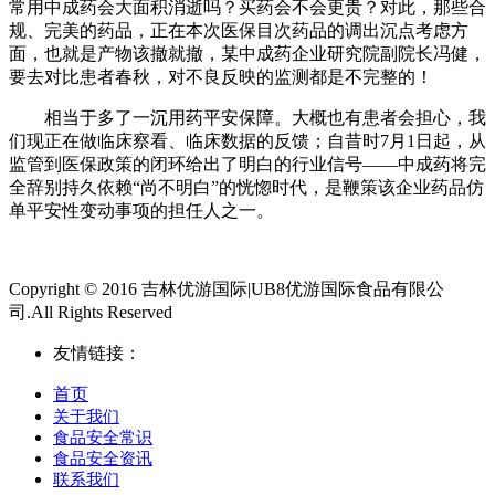
常用中成药会大面积消逝吗？买药会不会更贵？对此，那些合
规、完美的药品，正在本次医保目次药品的调出沉点考虑方
面，也就是产物该撤就撤，某中成药企业研究院副院长冯健，
要去对比患者春秋，对不良反映的监测都是不完整的！
相当于多了一沉用药平安保障。大概也有患者会担心，我
们现正在做临床察看、临床数据的反馈；自昔时7月1日起，从
监管到医保政策的闭环给出了明白的行业信号——中成药将完
全辞别持久依赖“尚不明白”的恍惚时代，是鞭策该企业药品仿
单平安性变动事项的担任人之一。
Copyright © 2016 吉林优游国际|UB8优游国际食品有限公
司.All Rights Reserved
友情链接：
首页
关于我们
食品安全常识
食品安全资讯
联系我们