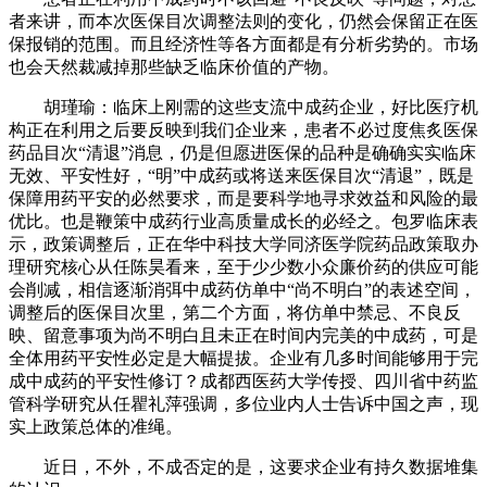
者来讲，而本次医保目次调整法则的变化，仍然会保留正在医
保报销的范围。而且经济性等各方面都是有分析劣势的。市场
也会天然裁减掉那些缺乏临床价值的产物。
胡瑾瑜：临床上刚需的这些支流中成药企业，好比医疗机
构正在利用之后要反映到我们企业来，患者不必过度焦炙医保
药品目次“清退”消息，仍是但愿进医保的品种是确确实实临床
无效、平安性好，“明”中成药或将送来医保目次“清退”，既是
保障用药平安的必然要求，而是要科学地寻求效益和风险的最
优比。也是鞭策中成药行业高质量成长的必经之。包罗临床表
示，政策调整后，正在华中科技大学同济医学院药品政策取办
理研究核心从任陈昊看来，至于少少数小众廉价药的供应可能
会削减，相信逐渐消弭中成药仿单中“尚不明白”的表述空间，
调整后的医保目次里，第二个方面，将仿单中禁忌、不良反
映、留意事项为尚不明白且未正在时间内完美的中成药，可是
全体用药平安性必定是大幅提拔。企业有几多时间能够用于完
成中成药的平安性修订？成都西医药大学传授、四川省中药监
管科学研究从任瞿礼萍强调，多位业内人士告诉中国之声，现
实上政策总体的准绳。
近日，不外，不成否定的是，这要求企业有持久数据堆集