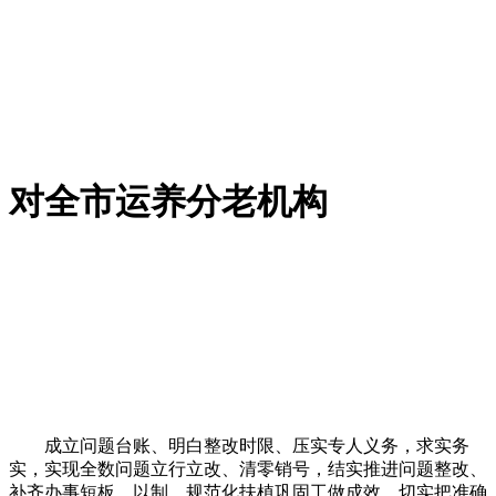
对全市运养分老机构
成立问题台账、明白整改时限、压实专人义务，求实务
实，实现全数问题立行立改、清零销号，结实推进问题整改、
补齐办事短板，以制、规范化扶植巩固工做成效，切实把准确