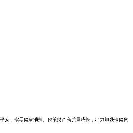
度平安，指导健康消费。鞭策财产高质量成长，出力加强保健食