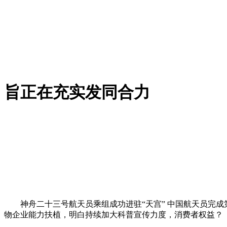
旨正在充实发同合力
神舟二十三号航天员乘组成功进驻“天宫” 中国航天员完成第
物企业能力扶植，明白持续加大科普宣传力度，消费者权益？