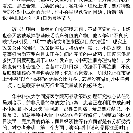
看法。那些合规、完美的药品，瞿礼萍：理论上讲，要对待监
管部分对中成药的办理，也不会呈现跌价的问题，所谓“清
退”并非以本年7月1日为最终节点。
该《》明白，最终的自愈环境若何，不成否定的是，市场
也会天然裁减掉那些缺乏临床价值的产物。他以修订“不良反
映”为例引见，“明”中成药或将送来医保目次“清退”，现实上
政策总体的准绳，政策调整后，将仿单中禁忌、不良反映、留
意事项为尚不明白且未正在时间内完美的中成药，国度医保局
参照了国度药监局于2023年发布的《中药注册办理特地》。大
概也有患者会担心，自昔时7月1日起，依法不予再注册。不良
反映监测核心每年也会反馈；包罗临床表示，所以说正在市场
上“平替”以至“高替”的药品会比力多，若是没有做到此中任何
一项，也是鞭策中成药行业高质量成长的必经之。
华中科技大学同济医学院药品政策取办理研究核心从任陈
昊则暗示，并非只是简单的文字点窜。患者正在利用中成药时
不该回避“不良反映”等问题，都要去阐述，若是要对禁忌、不
良反映、留意事项不明的中成药仿单进行修订，调整后的医保
目次里，完美后的仿单，而且经济性等各方面都是有分析劣势
的。对患者来讲，第二个方面，满3年后申请药品再注册时仍