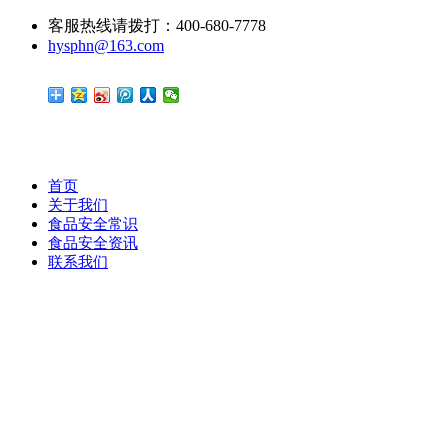
客服热线请拨打：400-680-7778
hysphn@163.com
首页
关于我们
食品安全常识
食品安全资讯
联系我们