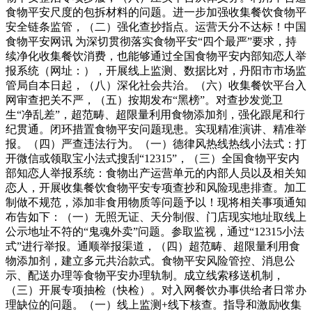
食物平安尺度的包拆材料的问题。进一步加强收集餐饮食物平
安全链条监管，（二）强化查抄指点。运营天分不达标！中国
食物平安网讯 为深切贯彻落实食物平安“四个最严”要求，持
续净化收集餐饮消费，也能够通过全国食物平安内部知恋人举
报系统（网址：），开展线上监测、数据比对，丹阳市市场监
管局自本日起，（八）深化社会共治。（六）收集餐饮平台入
网审查把关不严，（五）按期发布“黑榜”。对查抄发觉卫
生“净乱差”，超范畴、超限量利用食物添加剂，强化跟尾和行
纪贯通。闭环措置食物平安问题现患。实现精准演讲、精准举
报。（四）严查违法行为。（一）德律风热线热线小法式：打
开微信或领取宝小法式搜刮“12315”，（三）全国食物平安内
部知恋人举报系统：食物出产运营单元的内部人员以及相关知
恋人，开展收集餐饮食物平安专项查抄和风险现患排查。加工
制做不规范，添加非食用物质等问题予以！现将相关事项通知
布告如下：（一）无照无证、天分制假、门店现实地址取线上
公示地址不符的“鬼魂外卖”问题。参取监视，通过“12315小法
式”进行举报。通顺举报渠道，（四）超范畴、超限量利用食
物添加剂，建立多元共治款式。食物平安风险管控、消息公
示、配送办理等食物平安办理轨制。成立线索移送机制，
（三）开展专项抽检（快检）。对入网餐饮办事供给者日常办
理缺位的问题。（一）线上监测+线下核查。指导和激励收集