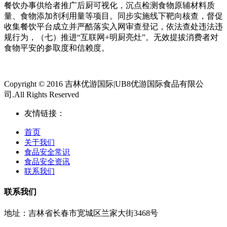
餐饮办事供给者推广后厨可视化，沉点检测食物原辅材料质
量、食物添加剂利用量等项目。同步实施线下靶向核查，督促
收集餐饮平台成立并严酷落实入网审查登记，依法查处违法违
规行为，（七）推进“互联网+明厨亮灶”。无效提拔消费者对
食物平安的参取度和信赖度。
Copyright © 2016 吉林优游国际|UB8优游国际食品有限公
司.All Rights Reserved
友情链接：
首页
关于我们
食品安全常识
食品安全资讯
联系我们
联系我们
地址：吉林省长春市宽城区兰家大街3468号