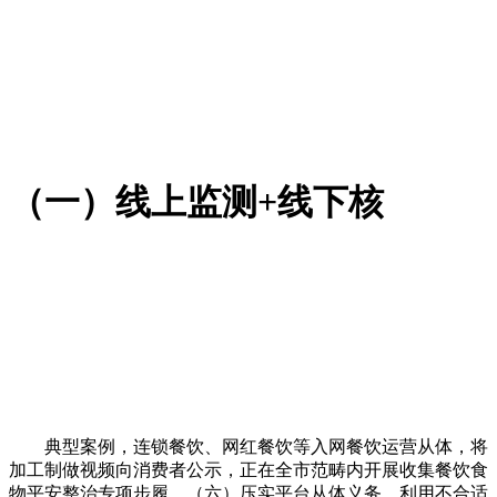
（一）线上监测+线下核
典型案例，连锁餐饮、网红餐饮等入网餐饮运营从体，将
加工制做视频向消费者公示，正在全市范畴内开展收集餐饮食
物平安整治专项步履，（六）压实平台从体义务。利用不合适