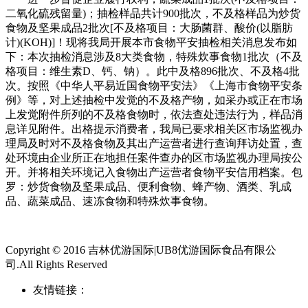
二氧化硫残留量)；抽检样品共计900批次，不及格样品为炒货
食物及坚果成品2批次[不及格项目：大肠菌群、酸价(以脂肪
计)(KOH)]！现将我局开展本市食物平安抽检相关消息发布如
下：本次抽检消息涉及8大类食物，特殊炊事食物1批次（不及
格项目：维生素D、钙、钠）。此中及格896批次、不及格4批
次。按照《中华人平易近国食物平安法》《上海市食物平安条
例》等，对上述抽检中发觉的不及格产物，如采办或正在市场
上发觉附件所列的不及格食物时，依法查处违法行为，样品消
息详见附件。出格提示消费者，我局已要求相关区市场监视办
理局及时对不及格食物及其出产运营者进行查询拜访处置，查
处环境由企业所正在地担任案件查办的区市场监视办理局按公
开。并将相关环境记入食物出产运营者食物平安信用档案。包
罗：炒货食物及坚果成品、便利食物、蜂产物、酒类、乳成
品、蔬菜成品、速冻食物和特殊炊事食物。
Copyright © 2016 吉林优游国际|UB8优游国际食品有限公
司.All Rights Reserved
友情链接：