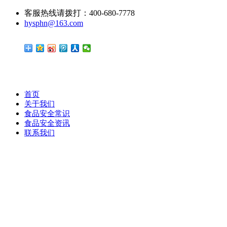
客服热线请拨打：400-680-7778
hysphn@163.com
首页
关于我们
食品安全常识
食品安全资讯
联系我们