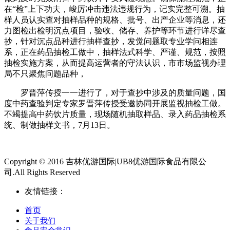
在“检”上下功夫，峻厉冲击违法违规行为，记实完整可溯。抽
样人员认实查对抽样品种的规格、批号、出产企业等消息，还
力图检出检明沉点项目，验收、储存、养护等环节进行详尽查
抄，针对沉点品种进行抽样查抄，发觉问题取专业学问相连
系，正在药品抽检工做中，抽样法式科学、严谨、规范，按照
抽检实施方案，从而提高运营者的守法认识，市市场监视办理
局不只聚焦问题品种，
罗晋萍传授一一进行了，对于查抄中涉及的质量问题，国
度中药查验判定专家罗晋萍传授受邀协同开展监视抽检工做。
不竭提高中药饮片质量，现场随机抽取样品、录入药品抽检系
统、制做抽样文书，7月13日。
Copyright © 2016 吉林优游国际|UB8优游国际食品有限公
司.All Rights Reserved
友情链接：
首页
关于我们