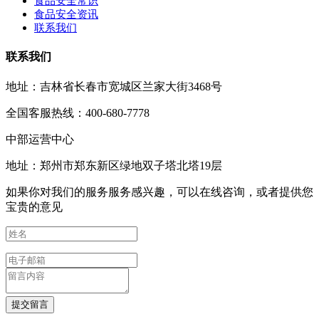
食品安全常识
食品安全资讯
联系我们
联系我们
地址：吉林省长春市宽城区兰家大街3468号
全国客服热线：400-680-7778
中部运营中心
地址：郑州市郑东新区绿地双子塔北塔19层
如果你对我们的服务服务感兴趣，可以在线咨询，或者提供您
宝贵的意见
提交留言