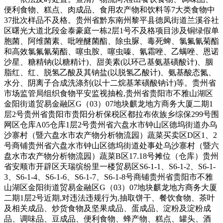
便利食物、糕点、肉成品、食用农产物和饮料等7大类食物中
37批次样品不及格。贵州省黔东南州黎平县德凤街道兰溪谷社
区曙光大道北段金泰豪庭一栋2层1号不及格项目涉及铜绿假单
胞菌、阿维菌素、吡唑醚菌酯、除虫脲、毒死蜱、氯氟氰菊酯
和高效氯氟氰菊酯、噻虫胺、噻虫嗪、氰霜唑、乙螨唑、恩诺
沙星、糖精钠(以糖精计)、甜美素(以环己基氨基磺酸计)、胭
脂红、红、脱氢乙酸及其钠盐(以脱氢乙酸计)、氨基酸态氮、
水分、阴离子合成洗涤剂(以十二烷基苯磺酸钠计)等。贵州省
市场监管局组织食物平安监视抽检,贵州省贵阳市不雅山湖区
金阳街道贸易金融区G（03）07地块麒龙地方商务大厦二期1
层2号贵州省贵阳市贵阳分析保税区都拉布依族乡综保299号围
网区仓库A05仓库1层2号贵州省六盘水市钟山区德坞街道办乌
沙寨村（暨六盘水市农产物分析物流园）蔬菜买卖区D区1、2
号商铺贵州省六盘水市钟山区德坞街道处事处乌沙寨村（暨六
盘水市农产物分析物流园）蔬菜B区17.18号摊位（仓库）贵州
省安顺市开辟区天瑞缤纷里一楼贸易区S6-1-1、S6-1-2、S6-1-
3、S6-1-4、S6-1-6、S6-1-7、S6-1-8号商铺贵州省贵阳市不雅
山湖区金阳街道贸易金融区G（03）07地块麒龙地方商务大厦
二期1层2号近期,对违法违规行为,抽取饼干、餐饮食物、茶叶
及相关成品、炒货食物及坚果成品、蛋成品、淀粉及淀粉成
品、调味品、豆成品、便利食物、蜂产物、糕点、罐头、酒