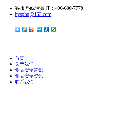
客服热线请拨打：400-680-7778
hysphn@163.com
首页
关于我们
食品安全常识
食品安全资讯
联系我们