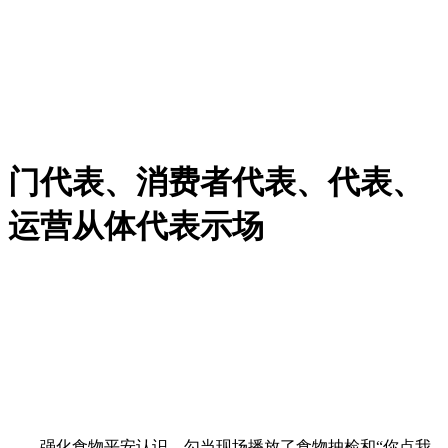
门代表、消费者代表、代表、
运营从体代表示场
强化食物平安认识，勾当现场播放了食物抽检和“你点我