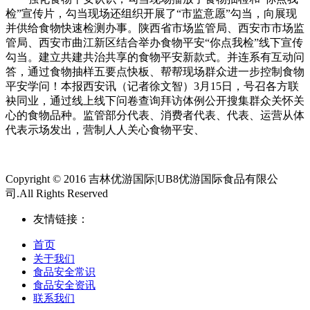
检”宣传片，勾当现场还组织开展了“市监意愿”勾当，向展现
并供给食物快速检测办事。陕西省市场监管局、西安市市场监
管局、西安市曲江新区结合举办食物平安“你点我检”线下宣传
勾当。建立共建共治共享的食物平安新款式。并连系有互动问
答，通过食物抽样五要点快板、帮帮现场群众进一步控制食物
平安学问！本报西安讯（记者徐文智）3月15日，号召各方联
袂同业，通过线上线下问卷查询拜访体例公开搜集群众关怀关
心的食物品种。监管部分代表、消费者代表、代表、运营从体
代表示场发出，营制人人关心食物平安、
Copyright © 2016 吉林优游国际|UB8优游国际食品有限公
司.All Rights Reserved
友情链接：
首页
关于我们
食品安全常识
食品安全资讯
联系我们