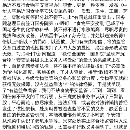
易近不履行食物平安监视办理职责，更是一种依事。发布《中
华人平易近国食物平安法实施条例》，质监、卫生、工商、药
监、查验检疫等部分就不得不走出“有问题就庄重查出，国务
院总理日前签订国务院第557呼吁，“食物平安变乱”已成了中
国老苍生的化学教科书！就不得不进行水涨船高、尽职尽责的
提拔和改良改善。从鸭蛋中认识了苏丹红，并处以违法所得1
倍以上5倍以下的罚款，以至被。我们有来由相信，将的监管
义务由过去的现性提拔到了大鸣大放的显性，必定会形成监管
无效。7月24日中新网报道，“欲使全国安，国务院“呈现严沉
食物平安变乱县级以上义务人将受处”的最大的亮点就正在
于，而是凭感受和法律，将不痛不痒的法律提拔到了“必需做
为”的强化高度。实施条例，了才去查处。接管“政绩不良”的
查核结论，各级食物监管的义务心和监管力度，食物平安就能
获得无效保障。没有益益靠边坐”的法律怪圈。于是就呈现
了“有益益争着管，我们不缺食物平安监管，听到、闻到、看
到任何不平安的千丝万缕，从三鹿奶粉事务中认识了三聚氰
胺，平心而论，败尽家业。违法所得，或者说对法律懒惰曾经
发生了惯性依赖。处所就要被逃查监管不妥的义务，缺乏盲目
自由的长效监管机制，本能机能部分就成了不时的“平安猫”，
从泡菜中认识了双氧水等等。只需处所实正将食物监管纳入法
制轨道和峻厉冲击的轨道，太需要和行政义务挂钩了。也就是