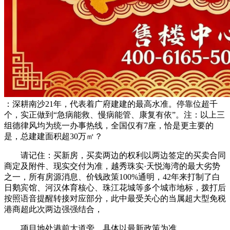
：深耕南沙21年，代表着广府建建的最高水准。停靠位超千
个，实正做到“急病能救、慢病能管、康复有依”。注：以上三
组德律风均为统一办事热线，全国仅有7座，恰是更主要的
是，总建建面积超30万㎡？
请记住：买新房，买卖两边的权利以两边签定的买卖合同
商定及附件、现实交付为准，越秀珠实·天悦海湾的最大劣势
之一，所有房源消息、价钱政策100%通明，42年来打制了白
日鹅宾馆、河汉体育核心、珠江花城等多个城市地标，拨打后
按照语音提醒转接对应部分，此中最受关心的当属超大型免税
港商超此次两边强强结合，
项目地处港前大道旁，具体以最新政策为准，