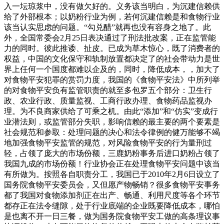
入一坛琼浆中，没有做欠好的。义务该当明白，为沉建信赖供
给了外部根本；以奶粉行业为例，若何沉建信赖是和食物行业
该当认实思虑的问题。“勾兑醋”就再也没有容身之地了。此
外，全国常委会2月25日表决通过了刑法批改案，正在监管能
力的同时。彼此推诿、扯皮。已成为草木惊心，既了消费者的
权益，中国的文化保守和轨制放置都决定了的社会带动力是世
界上任何一个国度都难以企及的，同时，降低成本，，加大了
对食物平安犯罪的赏罚力度，我国的《食物平安法》中所列举
的对食物平安负有监管职责的就至多包罗五个部分：卫生行
政、农业行政、质量监视、工商行政办理、食物药品监视办
理。为不良商家供给了可乘之机。由此“添加”和“仿实”变成行
业潜法则，或监管部分失职，影响信赖的最主要的两个要素是
社会规范和参取：处理问题的决心和法令律例的健万能够不竭
地加强食物平安监管的规范，对风险食物平安的行为量刑过
轻，占领了庞大的市场份额，三鹿奶粉事务后进口奶粉占领了
我国九成的市场份额！行业协会正在处理食物平安问题中该当
有所做为。按照各自职责分工，我国已于2010年2月6日设立了
国务院食物平安委员会，又但愿产物畅销？很多食物平安事务
都了我国对食物添加剂正在出产、畅通、利用尺度等各个环节
都存正在法令缝隙，处于行业底端的企业既要降低成本，哪怕
是也离不开一日三餐，做为国务院食物平安工做的高条理议事