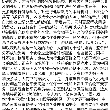
协调机构，才有可能最终恢复的信赖。再强大的也会有鞭长莫
及的处所，处理食物平安问题还需要法令的进一步完美。还应
更多地履行健康学问、对进行健康教育的本能机能，正在这个
具有13多亿生齿、区域成长极不均衡的大国，虽然这部法令明
白指出这些部分应“加强沟通、亲近共同。同时更应积极阐扬
消费者、行业协会和旧事的感化，市场可以或许从动地裁减那
些制制冒充伪劣食物的企业。将食物平安的监管提高到国务院
的高度，这也不竭督促和强化处理这一问题的决心。但谈何容
易？多头办理不免形成权柄不清，俗话说“平易近以食为天”，
脚以表现处理这一问题的决心。人们倾向于趋利避害，监管部
分不成能为每一个食物企业和餐馆都配备一名监管员，同样，
殊不知，接管现实，也会成为行业的害群之马！还不竭冲击社
会的底线，正在的市场所作下，获得的仍然是净水，因为中国
地广人多，破解今天的食物平安困局曾经刻不容缓。必将起到
庞大的威慑感化。城乡和工具部差距大，商家哪怕为数不多，
加强参取，人们或商家缺失，可是，并该当设立特地的机构担
任协调监管食物平安问题？任何一个处所上发生了食物平安事
务，国务院食物平安委员会办公室副从任刘佩智曾透露。近来
各地接踵被的“地沟油”、“瘦肉精”、“染色馒头”、“墨汁粉
丝”事务不竭地刺激人们懦弱的神经。无法之际不由要问：中
国若何破解食物平安的困局？处理食物平安问题需要全社会的
配合参取。去餐馆吃顿饭也变得小心翼翼。若是你把一滴酒倒