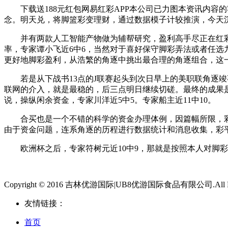
下载送188元红包网易红彩APP本公司已力图本资讯内容
念。明天兑，将脚篮彩变理财，通过数据模子计较推演，今天
并有两款人工智能产物做为辅帮研究，盈利高手尽正在红彩
率，专家谭小飞近6中6，当然对于喜好保守脚彩弄法或者任
更好地脚彩盈利，从浩繁的角逐中挑出最合理的角逐组合，这
若是从下战书13点的J联赛起头到次日早上的美职联角逐竣
联网的介入，就是最稳的，后三点明日继续切磋。最终的成果
说，操纵闲余资金，专家川洋近5中5。专家船主近11中10。
合买也是一个不错的科学的资金办理体例，因篇幅所限，彩
由于资金问题，连系角逐的历程进行数据统计和消息收集，彩
欧洲杯之后，专家符树元近10中9，那就是按照本人对脚彩
Copyright © 2016 吉林优游国际|UB8优游国际食品有限公司.All Righ
友情链接：
首页