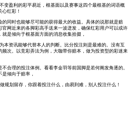
到不变盈利的彩平易近，根基面以及赛事这四个最根基的词语概
关心红彩！
的同时也能够尽可能的获得最大的收益。具体的说那就是赔
彩官网近来的各脚彩高手送来一波迸发，确保红彩用户可以或许
，就是倾向于根基面方面的消息收集拾掇，
为本资讯能够代替本人的判断。比分投注则是最难的。没有互
的频次。以竞彩弄法为例，大咖带你赔本，做为投资型的彩迷来
不合理的投注体例。看看李金羽等前国脚是若何阐发角逐的。
不是倾向于赔率，
做规划留存，你跟着投注什么，由易到难，别人投注什么！