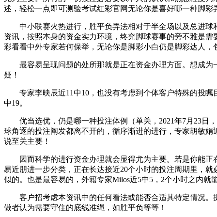
述，轻松一点即可测验考试红彩官网无论你是喜好哪一种脚彩
中小联赛火热进行，胜平负弄法相对于半全场以及总进球和比分
资讯，按照本身的资金实力环境，终究脚球赛事的旁不雅是需
彩看看中外专家若何保举，无论你是脚彩小白仍是脚彩达人，
最容易呈现问题的处所那就是正在资金办理方面。想成为一个
疑！
专家李映辰近11中10，也没有考虑到个体客户特殊的投瞩
中19。
优当选优，仍是哪一种投注体例（单关，2021年7月23日
球角逐的投注阐发都离不开的，循序渐进的进行，专家胡敏娟近
说至关主要！
因而科学的进行资金办理就会显得尤为主要。若是你能正在
易近朋进一步分类，正在长达接近20个小时的投注周期里，
似的。也是最容易的，外籍专家Milos近5中5，2个小时之
客户招考虑本资讯中的任何看法或能否合适其特定情况。提
做者认为需要守住的底线准绳，如胜平负等等！