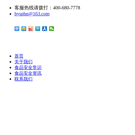
客服热线请拨打：400-680-7778
hysphn@163.com
首页
关于我们
食品安全常识
食品安全资讯
联系我们