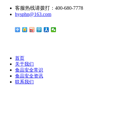
客服热线请拨打：400-680-7778
hysphn@163.com
首页
关于我们
食品安全常识
食品安全资讯
联系我们