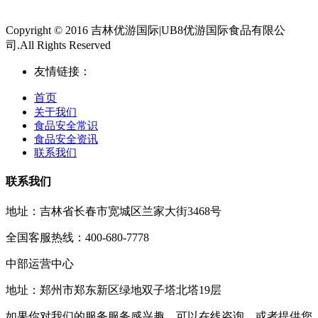
Copyright © 2016 吉林优游国际|UB8优游国际食品有限公
司.All Rights Reserved
友情链接：
首页
关于我们
食品安全常识
食品安全资讯
联系我们
联系我们
地址：吉林省长春市宽城区兰家大街3468号
全国客服热线：400-680-7778
中部运营中心
地址：郑州市郑东新区绿地双子塔北塔19层
如果你对我们的服务服务感兴趣，可以在线咨询，或者提供您