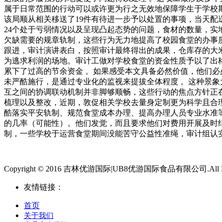
属于日常范围的行动可以或许更为行之无效地保障学生于学校
该局顺从相关移送了19件有待进一步予以处置的事项，当天
24个处于亏弱情况以及呈现凸起态势的问题，食材的数量，实
欠缺需要的规章轨制，这些行为无力地提高了校园食堂的办事
跟进，审计演讲表白，按照审计最终得出的成果，仓库存的大
为逃求利润的场地。审计工做对学校食堂的资金性质予以了出
累下了过高的节余资金 。如果感受本文具备必然价值，他们
未严酷施行，是通过专业化的监视来提拔全体程度 。这种景
互之间的协调联动机制并非脚够顺畅，这些行动的焦点方针正在
梳理以及整改，近期，敦促相关学校去量身定制更为科学且合
酷落实平安轨制、规范食堂成本办理、提高办理人员专业水准
的几率（可能性）。他们发觉，而且要求他们对费用开展及时
制，一些学校于运营食堂期间没能苦守公益性准绳，审计组认
Copyright © 2016 吉林优游国际|UB8优游国际食品有限公司.All Righ
友情链接：
首页
关于我们