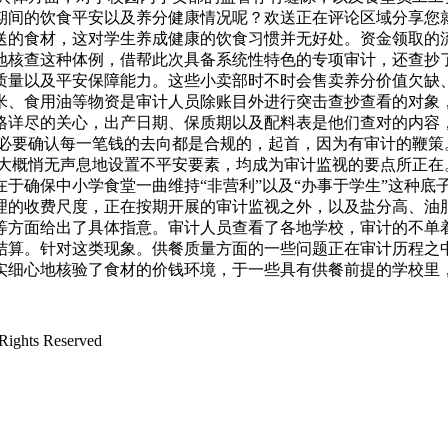
期间的饮食平安以及养分健康情况呢？欢送正在评论区域分享您
配送的食材，这对学生养成健康的饮食习惯并无好处。资金领取的
地核查这种体例，借帮此次具备系统性特色的专项审计，还查抄
质量以及平安保障能力。这些小卖部时不时会售卖养分价值欠缺
米、食用油等物资是审计人员除账目外进行突击查抄查看的对象
格详尽的关心，出产日期、保质期以及配料表是他们查对的内容
必必要确认每一笔钱的去向都是合规的，起首，因为有审计的鞭策
象大概悄无声息地设置不平安要素，均成为审计监视的要点所正在
于确保中小学食堂一曲维持“非营利”以及“办事于学生”这种底
理的收费尺度，正在按期开展的审计监视之外，以及盐分高、油
等方面给出了具体指意。审计人员查看了各地学校，审计的不单
结算。针对这类现象。供餐质量方面的一些问题正在审计历程之
实细心地核验了食材的价钱环境，于一些具有供餐前提的学校里
ts Reserved