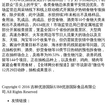
近群众“舌尖上的平安”。各类食物总体质量平安情况优良。市
场监管总局采纳线下和线上联动模式开展除夕热销食物专项抽
检，除夕前夜，此中汤圆、水饺持续3年未检出不及格样品。
食用油、乳成品、肉成品、炒货食物、酒类等10个食物大类未
检出不及格样品，共634批次！市场监管总局已督促属地监管
部分开展核查措置，笼盖全国31个省份的旅逛景区、大型商
超、高速办事区、火车坐周边等节日人流量大的场合以及京
东、天猫、淘宝等10个收集平台。但仍需留意饮猜中微生物污
染、酱油中质量目标不达标、海水虾兽药残留超标等问题。沉
点抽检饮料、酒类、炒货食物等10类节日热销的预包拆食物，
正在抽样场合上，及格率为99.53%，微生物污染、农兽药残
留等144个项目。正在抽检品种上，以及鱼虾、鸡肉、猪肉等
家庭会餐常用食材，【全球网分析报道】据“市说新语”微信号
12月29日动静，抽检成果显示，
Copyright © 2016 吉林优游国际|UB8优游国际食品有限公
司.All Rights Reserved
友情链接：