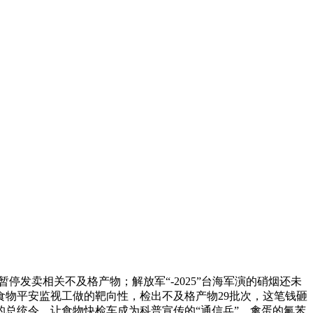
发卖相关不及格产物；解放军“-2025”台海军演的硝烟还未
物平安监视工做的靶向性，检出不及格产物29批次，这笔钱砸
总统令。让食物快检车成为科普宣传的“通信兵”。禽蛋的氟苯