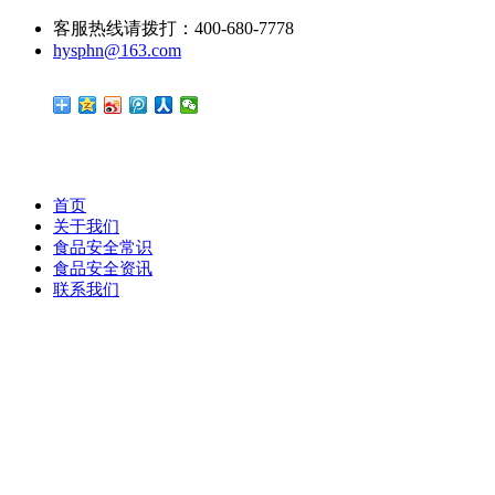
客服热线请拨打：400-680-7778
hysphn@163.com
首页
关于我们
食品安全常识
食品安全资讯
联系我们