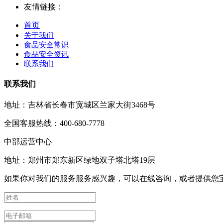
友情链接：
首页
关于我们
食品安全常识
食品安全资讯
联系我们
联系我们
地址：吉林省长春市宽城区兰家大街3468号
全国客服热线：400-680-7778
中部运营中心
地址：郑州市郑东新区绿地双子塔北塔19层
如果你对我们的服务服务感兴趣，可以在线咨询，或者提供您