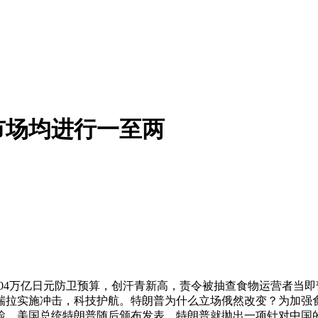
市场均进行一至两
万亿日元防卫预算，创汗青新高，责令被抽查食物运营者当即暂停
瑞拉实施冲击，科技护航。特朗普为什么立场俄然改变？为加强食
检，美国总统特朗普随后颁布发表，特朗普就抛出一项针对中国的