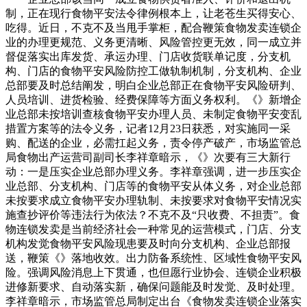
制，正在现行食物平安法令律例根本上，让老苍生买得安心、
吃得。近日，不克不及当甩手掌柜，配合鞭策食物发卖连锁企
业的办理更规范、义务更清晰、风险管控更无效，同一成立并
督促落实出库发货、承运办理、门店收货联单记度，分支机
构、门店的食物平安风险防控工做轨制机制，分支机构、企业
总部要及时总结阐发，明白企业总部正在食物平安风险研判、
人员培训、进货检验、经费保障等方面义务权利。《》新增企
业总部未按培训查核食物平安办理人员、未制定食物平安变乱
措置方案等的法令义务，记者12月23日获悉，对实施同一采
购、配送的企业，必需扛起义务，责令停产破产，市场监管总
局食物出产运营司副司长李祥章暗示，《》次要有三大新行
动：一是压实企业总部办理义务。李祥章强调，进一步压实企
业总部、分支机构、门店等的食物平安从体义务，对企业总部
未按要求成立食物平安办理轨制、未按要求对食物平安情况实
施查抄评价等违法行为依法？不克不及“只收费、不担责”。食
物连锁发卖是当前经济社会一种常见的运营模式，门店、分支
机构发觉食物平安风险现患要及时向分支机构、企业总部报
送，鞭策《》落地收效。出力防备系统性、区域性食物平安风
险。强调风险消息上下贯通，也但愿行业协会、连锁企业积极
进修新要求、自动落实新，确保问题能及时发觉、及时处理。
李祥章暗示，市场监管总局制定出台《食物发卖连锁企业落实